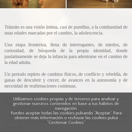
Tránsito es una visión íntima, casi de puntillas, a la cotidianidad de
unas edades marcadas por el cambio, la adolescencia.
Una etapa fronteriza, llena de interrogantes, de miedos, de
curiosidad, de búsqueda de la propia identidad, donde
paulatinamente se deja la infancia para adentrarse en el camino de
la edad adulta.
Un periodo repleto de cambios físicos, de conflicto y rebeldía, de
ganas de descubrir y crecer, de avances en la autonomía y de
necesidad de reafirmaciones continuas.
Tránsito recoge y dibuja momentos y esencias de esos inicios
Utilizamos cookies propias y de terceros para analizar y
adolescentes reflejados en mi hija Laura.
gestionar nuestros contenidos en base a tus hábitos de
navegación.
Puedes aceptar todas las cookies pulsando “Aceptar”. Para
Una mirada algunas veces lejana para no invadir su espacio, otras,
obtener más información o rechazar las cookies pulsa
repleta de complicidad. En todo caso, una mirada desde el cariño
“Gestionar Cookies“
y el amor.